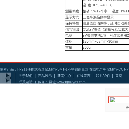
温 度 0 ℃～400 ℃
测量精度
振动 5%±2个字 ；温度 1%±
显示方式
三位半液晶数字显示
保持特性
测量值自动保持，延时自动关
信号输出
交流2V峰值（满量程及负载大于
电源
9V叠层电池1节，可连续使用2
体积
185mm×68mm×30mm
重量
200g
主营产品：FP211便携式流速仪,MKY-SM1-1不锈钢雨量器,在线电导率仪MKY-CCT-73
关于我们
|
产品展示
|
新闻中心
|
在线留言
|
联系我们
|
首页
联系电话: | 传真： 网址:www.bjmkygs.com
推