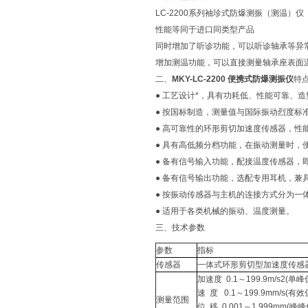
LC-2200系列袖珍式防爆测振（测温）仪
性能等同于进口同类型产品
同时增加了听诊功能，可以听诊轴承等异
增加测温功能，可以直接测量轴承座表面
二、
MKY-LC-2200 便携式防爆测振仪
特
● 工艺设计*，具有功耗低、性能可靠、
● 按国标制造，测量值与国际振动烈度标准(
● 高可靠性的环形剪切加速度传感器，性
● 具有高低频分档功能，在振动测量时，
● 备有信号输入功能，配接温度传感器，
● 备有信号输出功能，选配专用耳机，兼
● 按振动传感器与主机的连接方式分为一
● 适用于各类机械的振动、温度测量。
三、技术参数
参数
指标
传感器
一体式环形剪切型加速度传感
加速度 0.1～199.9m/s2(单
速 度 0.1～199.9mm/s(有
测量范围
位 移 0.001～1.999mm(峰