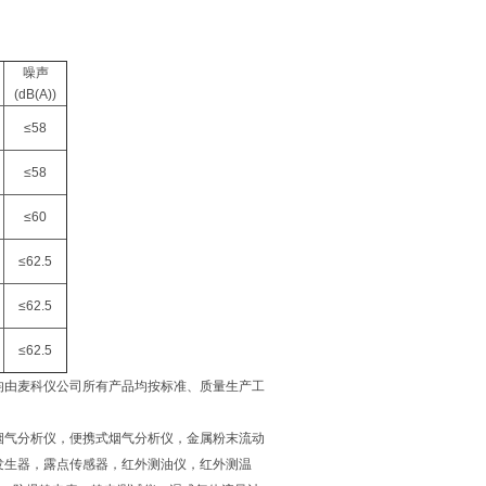
噪声
(dB(A))
≤58
≤58
≤60
≤62.5
≤62.5
≤62.5
均由麦科仪公司所有产品均按标准、质量生产工
烟气分析仪，便携式烟气分析仪，金属粉末流动
发生器，露点传感器，红外测油仪，红外测温