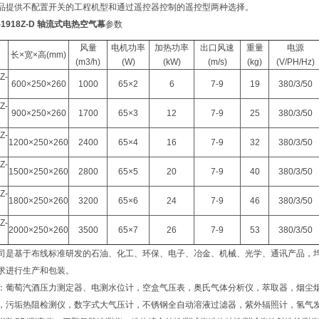
品提供不配置开关的工程机型和通过遥控器控制的遥控型两种选择。
M-1918Z-D 轴流式电热空气幕
参数
风量
电机功率
加热功率
出口风速
重量
电源
长×宽×高(mm)
(m3/h)
(W)
(kW)
(m/s)
(kg)
(V/PH/Hz)
Z-
600×250×260
1000
65×2
6
7-9
19
380/3/50
Z-
900×250×260
1700
65×3
12
7-9
25
380/3/50
Z-
1200×250×260
2400
65×4
16
7-9
32
380/3/50
Z-
1500×250×260
2800
65×5
20
7-9
40
380/3/50
Z-
1800×250×260
3200
65×6
24
7-9
46
380/3/50
Z-
2000×250×260
3500
65×7
26
7-9
53
380/3/50
司是基于布线标准研发的石油、化工、环保、电子、冶金、机械、光学、通讯产品，
求进行生产和包装。
：葡萄汽酒压力测定器、电测水位计，空盒气压表，奥氏气体分析仪，萃取器，烟尘
，污垢热阻检测仪，数字式大气压计，不锈钢全自动溶液过滤器，紫外辐照计，氢气