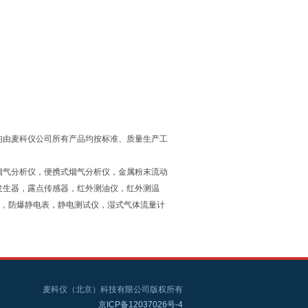
均由麦科仪公司所有产品均按标准、质量生产工
烟气分析仪，便携式烟气分析仪，金属粉末流动
发生器，露点传感器，红外测油仪，红外测温
仪，防爆静电表，静电测试仪，湿式气体流量计
麦科仪（北京）科技有限公司版权所有
京ICP备12037026号-4