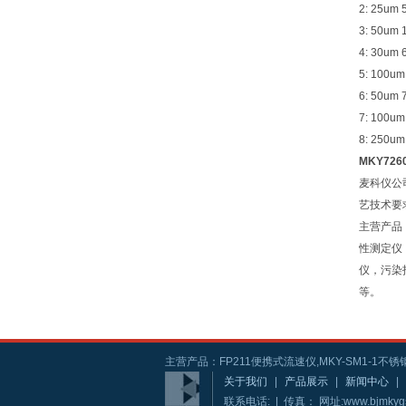
2: 25um
3: 50um
4: 30um
5: 100u
6: 50um
7: 100u
8: 250u
MKY72
麦科仪公
艺技术要
主营产品
性测定仪
仪，污染
等。
主营产品：FP211便携式流速仪,MKY-SM1-1不锈钢
关于我们
|
产品展示
|
新闻中心
|
联系电话: | 传真： 网址:www.bjmkyg