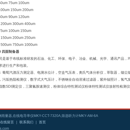
 50um 75um 100um
 100um 150um 200um
 60um 90um 120um
m 200um 300um 400um
 75um 100um 150um
m 150um 200um 250um
m 500um 750um 1000um
60 四面制备器
司是基于布线标准研发的石油、化工、环保、电子、冶金、机械、光学、通讯产品，
求进行生产和包装。
：葡萄汽酒压力测定器、电测水位计，空盒气压表，奥氏气体分析仪，萃取器，烟尘
，污垢热阻检测仪，数字式大气压计，不锈钢全自动溶液过滤器，紫外辐照计，氢气
指数SDI测定仪，三聚氰胺速测仪，粉体综合特性测试仪粉体特性测试仪放射性检测
雨量器,在线电导率仪MKY-CCT-7320A,筛选听力计MKY-AM-6A
在线留言
|
联系我们
|
首页
s.com