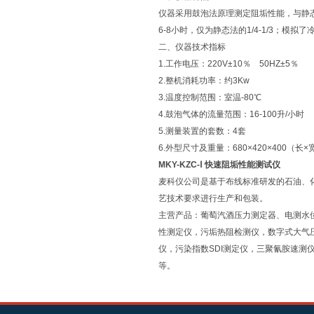
仪器采用鼓泡法原理测定阻垢性能，与静
6-8小时，仅为静态法的1/4-1/3；模拟
二、仪器技术指标
1.工作电压：220V±10％ 50HZ±5％
2.整机消耗功率：约3Kw
3.温度控制范围：室温-80℃
4.鼓泡气体的流量范围：16-100升/小时
5.测量装置的套数：4套
6.外型尺寸及重量：680×420×400（长
MKY-KZC-Ⅰ 快速阻垢性能测试仪
麦科仪公司是基于布线标准研发的石油、
艺技术要求进行生产和包装。
主营产品：葡萄汽酒压力测定器、电测水
性测定仪，污垢热阻检测仪，数字式大气
仪，污染指数SDI测定仪，三聚氰胺速
等。