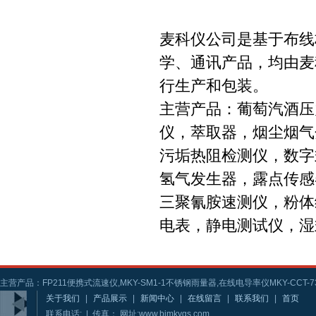
麦科仪公司是基于布线
学、通讯产品，均由麦
行生产和包装。
主营产品：葡萄汽酒压
仪，萃取器，烟尘烟气
污垢热阻检测仪，数字
氢气发生器，露点传感
三聚氰胺速测仪，粉体
电表，静电测试仪，湿
主营产品：FP211便携式流速仪,MKY-SM1-1不锈钢雨量器,在线电导率仪MKY-CCT-73
关于我们
|
产品展示
|
新闻中心
|
在线留言
|
联系我们
|
首页
联系电话: | 传真： 网址:www.bjmkygs.com