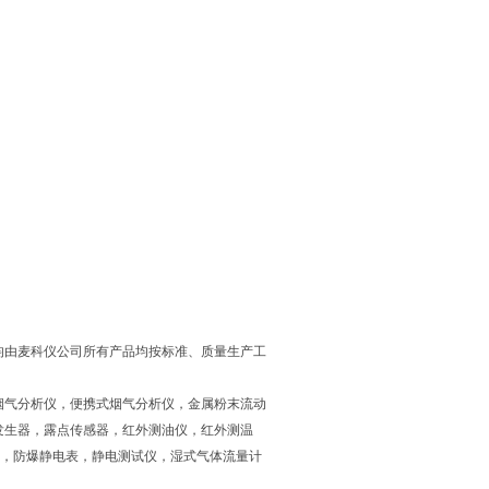
均由麦科仪公司所有产品均按标准、质量生产工
烟气分析仪，便携式烟气分析仪，金属粉末流动
发生器，露点传感器，红外测油仪，红外测温
仪，防爆静电表，静电测试仪，湿式气体流量计