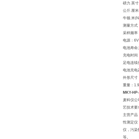
磅力.英寸（
公斤.厘米(k
牛顿.米(N
测量方式：
采样频率：
电源：6V
电池寿命;5
充电时间：5
足电连续
电池充电器：A
外形尺寸：
重量：1.
MKY-HP
麦科仪公
艺技术要
主营产品
性测定仪
仪，污染
等。