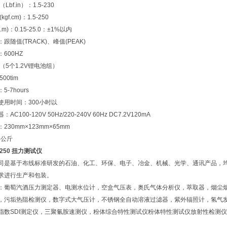
Lbf.in）：1.5-230
gf.cm)：1.5-250
.m)：0.15-25.0：±1%以内
跟随值(TRACK)、峰值(PEAK)
600HZ
（5个1.2V锂电池组）
00tim
-7hours
使用时间：300小时以
C100-120V 50Hz/220-240V 60Hz DC7.2V120mA
230mm×123mm×65mm
9公斤
-250 扭力测试仪
司是基于布线标准研发的石油、化工、环保、电子、冶金、机械、光学、通讯产品，
求进行生产和包装。
：葡萄汽酒压力测定器、电测水位计，空盒气压表，奥氏气体分析仪，萃取器，烟尘
，污垢热阻检测仪，数字式大气压计，不锈钢全自动溶液过滤器，紫外辐照计，氢气
指数SDI测定仪，三聚氰胺速测仪，粉体综合特性测试仪粉体特性测试仪放射性检测