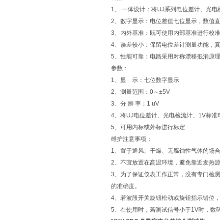
1、 一体设计：将UJ系列电位差计、光
2、数字显示：电位差值七位显示，数值
3、内外基准：既可使用内部基准进行校
4、误差较小：保留电位差计测量功能，
5、性能可靠：电路采用对称漂移抵消原
参数：
1、显 示：七位数字显示
2、测量范围：0～±5V
3、分 辨 率：1 uV
4、将UJ电位差计、光电检流计、1V标
5、可用内标或外标进行标定
维护注意事项：
1、置于通风、干燥、无腐蚀性气体的场
2、不宜放置在高温环境，避免靠近发热
3、为了保证仪表工作正常，没有专门检
的准确度。
4、若波段开关旋钮松动或旋钮指示错位
5、在使用时，若测试信号小于1V时，数