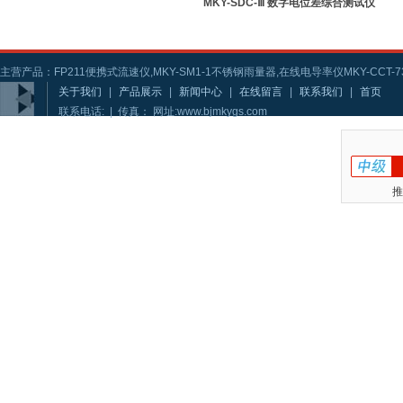
MKY-SDC-Ⅲ 数字电位差综合测试仪
主营产品：FP211便携式流速仪,MKY-SM1-1不锈钢雨量器,在线电导率仪MKY-CCT-73
关于我们
|
产品展示
|
新闻中心
|
在线留言
|
联系我们
|
首页
联系电话: | 传真： 网址:www.bjmkygs.com
推