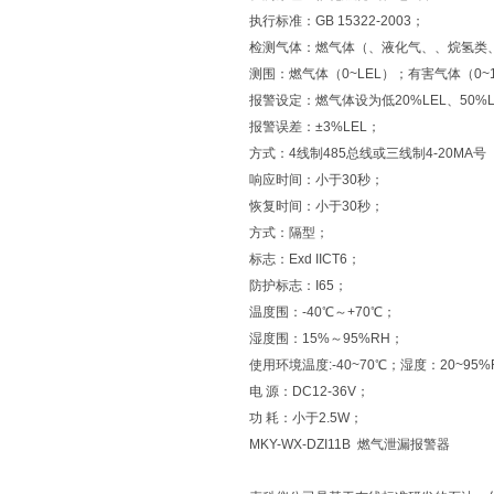
执行标准：GB 15322-2003；
检测气体：燃气体（、液化气、、烷氢类、酮
测围：燃气体（0~LEL）；有害气体（0~10M
报警设定：燃气体设为低20%LEL、50
报警误差：±3%LEL；
方式：4线制485总线或三线制4-20MA号
响应时间：小于30秒；
恢复时间：小于30秒；
方式：隔型；
标志：Exd IICT6；
防护标志：I65；
温度围：-40℃～+70℃；
湿度围：15%～95%RH；
使用环境温度:-40~70℃；湿度：20~95%
电 源：DC12-36V；
功 耗：小于2.5W；
MKY-WX-DZI11B 燃气泄漏报警器