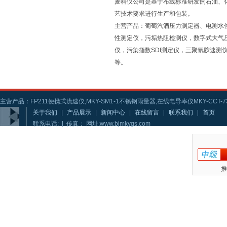
麦科仪公司是基于布线标准研发的石油、
艺技术要求进行生产和包装。
主营产品：葡萄汽酒压力测定器、电测水
性测定仪，污垢热阻检测仪，数字式大气
仪，污染指数SDI测定仪，三聚氰胺速
等。
主营产品：FP211便携式流速仪,MKY-SM1-1不锈钢雨量器,在线电导率仪MKY-CCT-73
关于我们
|
产品展示
|
新闻中心
|
在线留言
|
联系我们
|
首页
联系电话: | 传真： 网址:www.bjmkygs.com
推