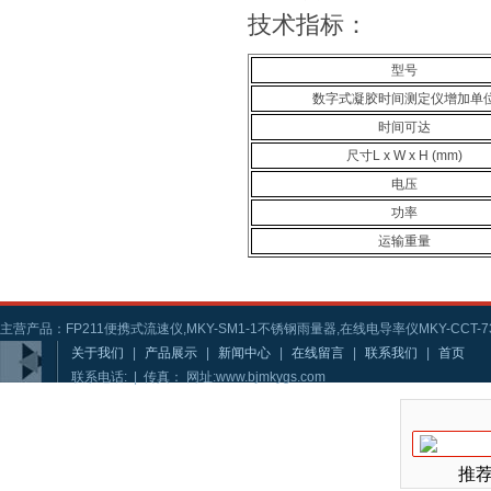
技术指标：
型号
数字式凝胶时间测定仪增加单
时间可达
尺寸L x W x H (mm)
电压
功率
运输重量
主营产品：FP211便携式流速仪,MKY-SM1-1不锈钢雨量器,在线电导率仪MKY-CCT-73
关于我们
|
产品展示
|
新闻中心
|
在线留言
|
联系我们
|
首页
联系电话: | 传真： 网址:www.bjmkygs.com
推