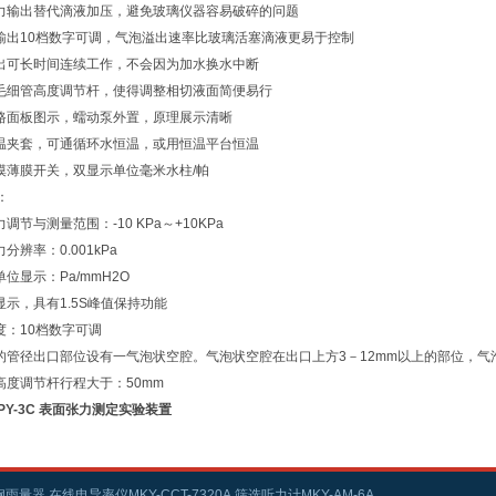
压力输出替代滴液加压，避免玻璃仪器容易破碎的问题
泵输出10档数字可调，气泡溢出速率比玻璃活塞滴液更易于控制
输出可长时间连续工作，不会因为加水换水中断
密毛细管高度调节杆，使得调整相切液面简便易行
管路面板图示，蠕动泵外置，原理展示清晰
恒温夹套，可通循环水恒温，或用恒温平台恒温
触摸薄膜开关，双显示单位毫米水柱/帕
：
力调节与测量范围：-10 KPa～+10KPa
力分辨率：0.001kPa
单位显示：Pa/mmH2O
显示，具有1.5S峰值保持功能
度：10档数字可调
管的管径出口部位设有一气泡状空腔。气泡状空腔在出口上方3－12mm以上的部位，气
管高度调节杆行程大于：50mm
MPY-3C 表面张力测定实验装置
雨量器,在线电导率仪MKY-CCT-7320A,筛选听力计MKY-AM-6A