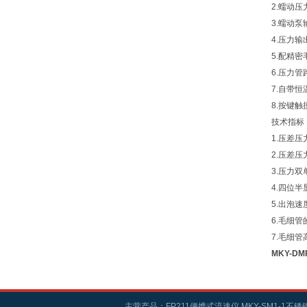
2.蠕动
3.蠕动
4.压力
5.配精
6.压力
7.自带
8.按键
技术指标
1.压差压
2.压差压
3.压力双
4.四位半
5.出泡速
6.毛细
7.毛细
MKY-D
主营产品：FP211便携式流速仪,MKY-SM1-1不锈钢