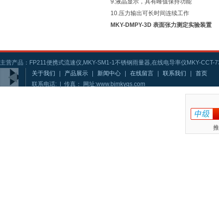
9.液晶显示，具有峰值保持功能
10.压力输出可长时间连续工作
MKY-DMPY-3D 表面张力测定实验装置
主营产品：FP211便携式流速仪,MKY-SM1-1不锈钢雨量器,在线电导率仪MKY-CCT-73
关于我们
|
产品展示
|
新闻中心
|
在线留言
|
联系我们
|
首页
联系电话: | 传真： 网址:www.bjmkygs.com
推