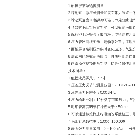
1.触摸屏菜单选择测量
2.蠕动泵、微压差测量和表面张力装置一
3.蠕动泵速度10档菜单可选，气泡溢出速
4.仪器有毛细管标定功能，可以标定毛细
5.配精密毛细管高度调节杆，使得调整相
6.压力管路面板图示，蠕动泵外置，原理
7.面板屏幕绘制压力实时变化波形，气泡
8.测试用已经标定毛细管，直接得到表面
9.内部操作视频播放功能，指导仪器使用
技术指标：
1.触摸液晶屏尺寸：7寸
2.压差压力调节与测量范围：-10 KPa～+1
3.压差压力分辨率：0.001kPa
4.压力输出控制：10档数字可调压
5.毛细管高度调节杆行程大于：50mm
6.可以通过标准样进行毛细管系数校正，
7.毛细管系数范围：1.000~100.000
8.表面张力测量范围：0～100mN/m，分辨