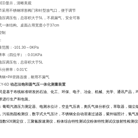
LED显示，清晰美观
调节采用不锈钢球形阀门和针型放气口，便于调节
双稳压调压包，总容积大于5L，不易漏气，安全可靠
立式一体结构。桌面占用宽度小于37cm
控制
：
范围：-101.30～0KPa
辨率（四位半）：0.01KPa
双稳压调压包，总容积大于5L
示分辨率：0.01℃
不锈钢+PA管路连接，耐用不漏气
CY-6D
动态法饱和蒸气压一体化测量装置
司是基于布线标准研发的石油、化工、环保、电子、冶金、机械、光学、通讯产品，
求进行生产和包装。
：葡萄汽酒压力测定器、电测水位计，空盒气压表，奥氏气体分析仪，萃取器，烟尘
，污垢热阻检测仪，数字式大气压计，不锈钢全自动溶液过滤器，紫外辐照计，氢气
指数SDI测定仪，三聚氰胺速测仪，粉体综合特性测试仪粉体特性测试仪放射性检测