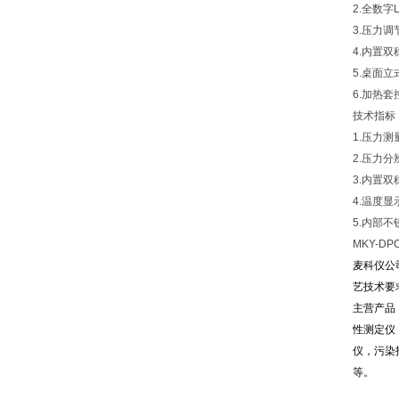
2.全数字
3.压力
4.内置
5.桌面
6.加热套
技术指标
1.压力测量
2.压力分
3.内置
4.温度显
5.内部
MKY-DP
麦科仪公
艺技术要
主营产品
性测定仪
仪，污染
等。