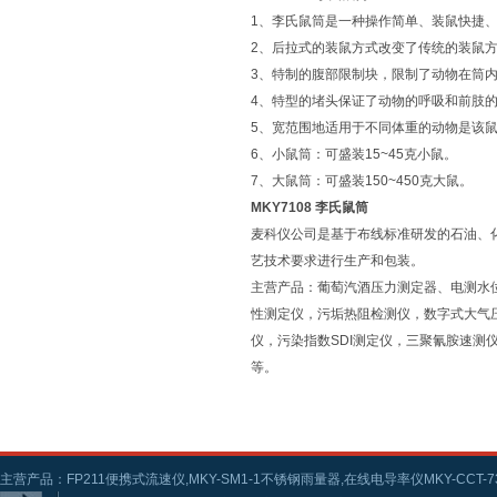
1、李氏鼠筒是一种操作简单、装鼠快捷
2、后拉式的装鼠方式改变了传统的装鼠
3、特制的腹部限制块，限制了动物在筒
4、特型的堵头保证了动物的呼吸和前肢
5、宽范围地适用于不同体重的动物是该
6、小鼠筒：可盛装15~45克小鼠。
7、大鼠筒：可盛装150~450克大鼠。
MKY7108 李氏鼠筒
麦科仪公司是基于布线标准研发的石油、
艺技术要求进行生产和包装。
主营产品：葡萄汽酒压力测定器、电测水
性测定仪，污垢热阻检测仪，数字式大气
仪，污染指数SDI测定仪，三聚氰胺速
等。
主营产品：FP211便携式流速仪,MKY-SM1-1不锈钢雨量器,在线电导率仪MKY-CCT-73