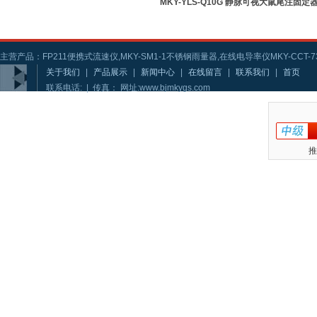
MKY-YLS-Q10G 静脉可视大鼠尾注固定
主营产品：FP211便携式流速仪,MKY-SM1-1不锈钢雨量器,在线电导率仪MKY-CCT-73
关于我们
|
产品展示
|
新闻中心
|
在线留言
|
联系我们
|
首页
联系电话: | 传真： 网址:www.bjmkygs.com
推