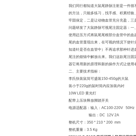
我们同行都知道大鼠尾静脉注射是一件很
的方法，只能多练习，找手感、积累经验
牢固保定，二是让动物血管充分充盈，三
问题研发了大鼠静脉可视尾注固定器：一
使用赶压方式将鼠尾尾根部分血管中的血
尾的血管显现出来，在可视的情况下使针
知道针是否在血管中）不再追求那种针进
尾注的烦恼中解放出来。我们这款尾注固
器它将用新的原理和新的操作方式让使用
二、主要技术指标：
李氏快装鼠筒可盛装150-450g的大鼠
装小于220g的鼠时筒内应加装内衬
10W LED 黄光灯
配带上压块释放脚踏开关
电源适配器：输入：AC100-220V 50Hz
输出：DC 12V 2A
整机尺寸：350 * 210 * 200 mm
整机重量：3.5 Kg