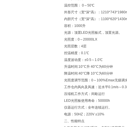
温控范围： 0～50℃
外形尺寸（宽*深*高）：1210*743*1980
内胆尺寸（宽*深*高）：1100*620*1430
容积：1000升
光源：顶置LED光照板式，顶置光源。
光照度：0～20000LX
光照层数：4层
控温精度：0.1℃
温度波动度：±0.5～1.0℃
升温时间:10°C升 40°C为60分钟
降温时间:40°C降 10°C为60分钟
光照度调节范围：0～100%Emax无级调
工作仓内风向及风速：近水平0.1m/s～0.3m
压缩机工作方式：间歇运行
LED光照板使用寿命：50000h
仪器运行方式：全年连续运行。
电源：50HZ；220V ±10%
二、性能特点