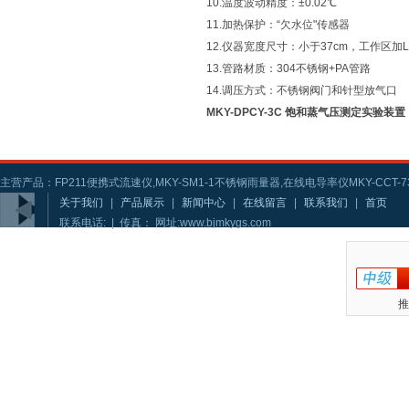
10.温度波动精度：±0.02℃
11.加热保护：“欠水位"传感器
12.仪器宽度尺寸：小于37cm，工作区加
13.管路材质：304不锈钢+PA管路
14.调压方式：不锈钢阀门和针型放气口
MKY-DPCY-3C 饱和蒸气压测定实验装置
主营产品：FP211便携式流速仪,MKY-SM1-1不锈钢雨量器,在线电导率仪MKY-CCT-73
关于我们
|
产品展示
|
新闻中心
|
在线留言
|
联系我们
|
首页
联系电话: | 传真： 网址:www.bjmkygs.com
推