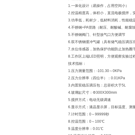
1.一体化设计（易操作，占用空间小）
2.控温精度高，体积小，直流电极搅拌，
3.功率低，耗材少，低材料消耗，性能稳
4.不锈钢+PA管路（耐压、耐酸碱、耐
5.不锈钢阀门、针型放气口方便调节
6.双不锈钢缓冲气罐（具有储气稳压调压
7.水位传感器，加热保护功能防止加热圈
8.工作区上端LED照明，方便观察实验过
技术指标：
1.压力测量范围：-101.30～0KPa
2.压力分辨率（四位半）：0.01KPa
3.内置双稳压调压包：总容积大于5L
4.玻璃缸尺寸：Φ300X300mm
5.搅拌方式：电动无级调速
6.显示方式：液晶显示屏，目标温度、测
7.计时范围：0～99999秒
8.控温范围：0～100℃
9.温度分辨率：0.01℃