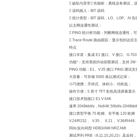
 缺陷与异常 性能析：离线业务测试，
 误码插入：BIT 误码
 统计类型：BIT 误码，LO、LOP、AI 
以太网连通性测试：
 PING 统计析功能：判断网络连通性
 Trace Route 路由跟踪：显示包到
特点
接口丰富：集成 E1 接口、V 接口、G.7
功能*：支持系统抖动容限测试，支持 2M
PING 功能：E1、V.35 接口 PING 测
大容量：可存储 5000 条以测试记录；
小巧便携：手持式、体积小、功耗低；
操作方便：5 英寸 TFT 彩色高清屏幕
接口技术指接口 E1 V 64K
速率 2048kbit/s，Nx64K 50bit/s‐2048kbi
接口类型平衡 75 欧姆、非平衡 120 欧姆
V.24/R232 、 V.35 、 X.21 、V.36/R4
同向/反向码型 HDB3/AMI NRZ AMI
测试序列 PRB（9,11,15,20,23）及