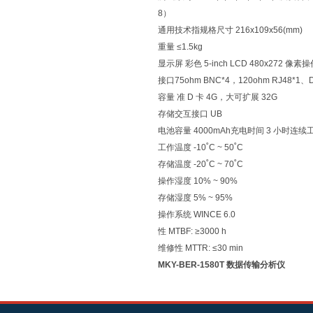
8）
通用技术指规格尺寸 216x109x56(mm)
重量 ≤1.5kg
显示屏 彩色 5‐inch LCD 480x272 像
接口75ohm BNC*4，120ohm RJ48*1
容量 准 D 卡 4G，大可扩展 32G
存储交互接口 UB
电池容量 4000mAh充电时间 3 小时连续
工作温度 ‐10˚C ~ 50˚C
存储温度 ‐20˚C ~ 70˚C
操作湿度 10% ~ 90%
存储湿度 5% ~ 95%
操作系统 WINCE 6.0
性 MTBF: ≥3000 h
维修性 MTTR: ≤30 min
MKY-BER-1580T 数据传输分析仪