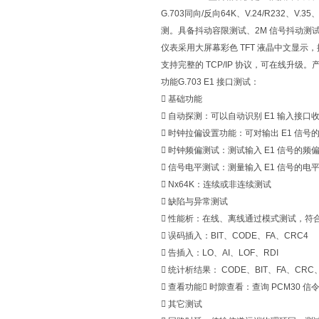
G.703同向/反向64K、V.24/R232、V.
测。具备抖动容限测试、2M 信号抖动测试、单
仪表采用大屏幕彩色 TFT 液晶中文显示，
支持完整的 TCP/IP 协议，可在线升
功能G.703 E1 接口测试：
 基础功能
 自动探测：可以自动识别 E1 输入接口收
 时钟拉偏设置功能：可对输出 E1 信号
 时钟频偏测试：测试输入 E1 信号的频偏
 信号电平测试：测量输入 E1 信号的电平，
 Nx64K：连续或非连续测试
 缺陷与异常测试
 性能析：在线、离线通过模式测试，符合 ITU‐T
 误码插入：BIT、CODE、FA、CRC4
 告插入：LO、AI、LOF、RDI
 统计析结果： CODE、BIT、FA、CRC、
 查看功能 时隙查看：查询 PCM30 信令
 其它测试