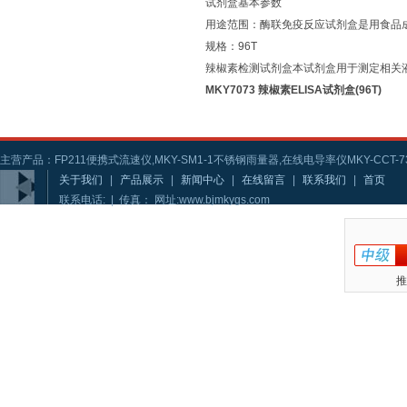
试剂盒基本参数
用途范围：酶联免疫反应试剂盒是用食品
规格：96T
辣椒素检测试剂盒本试剂盒用于测定相关液体样
MKY7073 辣椒素ELISA试剂盒(96T)
主营产品：FP211便携式流速仪,MKY-SM1-1不锈钢雨量器,在线电导率仪MKY-CCT-73
关于我们
|
产品展示
|
新闻中心
|
在线留言
|
联系我们
|
首页
联系电话: | 传真： 网址:www.bjmkygs.com
推