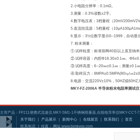
2.小电阻分辨率：0.1mΩ。
3.测量：0.3%读数±2字。
4.数字电压表：3档量程（20mV200mV2V
5.直流恒流源：5档量程（10μA100μA1mA
6.显示：3½位数字显示0--1999，自
7. 粉末测量：
①.试样粒度：标准筛网40目以上直至纳
②.试样容器：内腔Φ16.30±0.1㎜、Φ6±
③.试样高度：6--20㎜±0.1㎜；测量±0.1
④.取样压力：8MPA±0.5MPA(80㎏/㎝2±
8.电源：交流220V±10%，50HZ或60H
MKY-FZ-2006A 半导体粉末电阻率测试仪
主营产品：FP211便携式流速仪,MKY-SM1-1不锈钢雨量器,在线电导率仪MKY-CCT-73
关于我们
|
产品展示
|
新闻中心
|
在线留言
|
联系我们
|
首页
联系电话: | 传真： 网址:www.bjmkygs.com