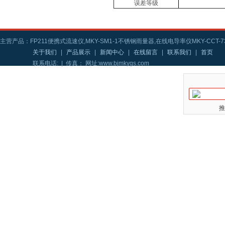
误差等级
主营产品：FP211便携式流速仪,MKY-SM1-1不锈钢雨量器,在线电导率仪MKY-CCT-73
关于我们
|
产品展示
|
新闻中心
|
在线留言
|
联系我们
|
首页
联系电话: | 传真： 网址:www.bjmkygs.com
推