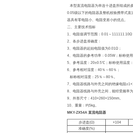
本型直流电阻器为串连十进盘所组成的多
0.05级以下的电阻器及整机校验携带式
器具有零电阻小、电阻变差小的优点。
二、主要技术指标
1、电阻值调节范围：0.01～111111.10Ω
2、各步进盘准确度：
3、电阻器的起始电阻值为0.01Ω；
4、电阻器的参考功率：0.05W；标称使用
5、参考温度：20±0.5℃；标称使用温度：
6、参考相对湿度：40％～60％；
标称相对湿度：25％～80％。
7、电阻器线路与外壳之间的绝缘电阻≥1×1
8、电阻器线路与外壳之间，能经受频率为5
9、外形尺寸：410×260×150mm。
10、重量：约5kg。
MKY-ZX54A 直流电阻器
步进盘(Ω)
×104
准确度(%)