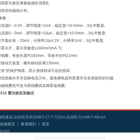
利用霍尔效应测量磁感应强度B;
螺线管的磁场分布。
参数：
流源0～0.5A，调节细度<1mA，稳定度<10-5/min，3位半数显;
流源0～5mA，调节细度<10µA，稳定度<10-5/min，3位半数显;
字毫伏表：20mV，分辨率10µV;2V，分辨率1mV，3位半数显;
霍尔片，霍尔灵敏度≥160mV/(mA·T);
线圈，有效长度约182mm，等效半径约21mm;
管移动尺装置：横向移动距离230mm;
*的保护电路，防止接线错误引起的损坏;
质换向开关切换电流方向，避免继电器和普通开关容易损坏的问题;
线圈也可改为双线圈或亥姆霍兹线圈。
C1510 霍尔效应实验仪
雨量器,在线电导率仪MKY-CCT-7320A,筛选听力计MKY-AM-6A
在线留言
|
联系我们
|
首页
s.com