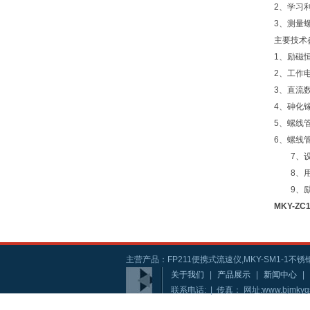
2、学习
3、测量
主要技术
1、励磁恒
2、工作电
3、直流数
4、砷化镓
5、螺线管
6、螺线
7、设有
8、用优
9、励磁
MKY-Z
主营产品：FP211便携式流速仪,MKY-SM1-1不锈钢
关于我们
|
产品展示
|
新闻中心
|
联系电话: | 传真： 网址:www.bjmkyg