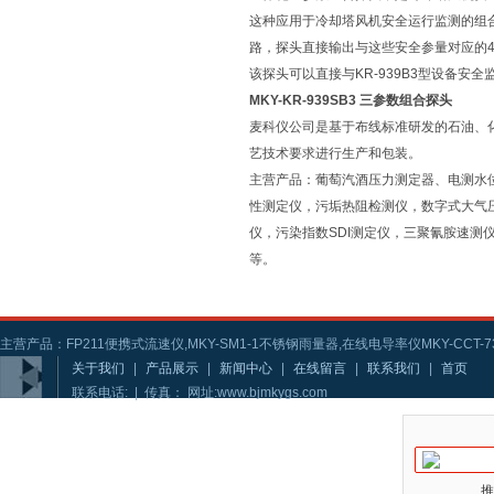
这种应用于冷却塔风机安全运行监测的组
路，探头直接输出与这些安全参量对应的4
该探头可以直接与KR-939B3型设备安
MKY-KR-939SB3 三参数组合探头
麦科仪公司是基于布线标准研发的石油、
艺技术要求进行生产和包装。
主营产品：葡萄汽酒压力测定器、电测水
性测定仪，污垢热阻检测仪，数字式大气
仪，污染指数SDI测定仪，三聚氰胺速
等。
主营产品：FP211便携式流速仪,MKY-SM1-1不锈钢雨量器,在线电导率仪MKY-CCT-73
关于我们
|
产品展示
|
新闻中心
|
在线留言
|
联系我们
|
首页
联系电话: | 传真： 网址:www.bjmkygs.com
推