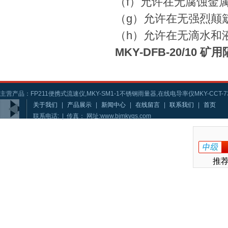
（f）允许在无腐蚀金
（g）允许在无强烈颠
（h）允许在无滴水和
MKY-DFB-20/10 
主营产品：FP211便携式流速仪,MKY-SM1-1不锈钢雨量器,在线电导率仪MKY-CCT-73
关于我们
|
产品展示
|
新闻中心
|
在线留言
|
联系我们
|
首页
联系电话: | 传真： 网址:www.bjmkygs.com
推