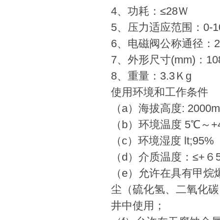
4、功耗：≤28Ｗ
5、压力适应范围：0-10
6、电磁阀公称通径：2
7、外形尺寸(mm)：108
8、重量：3.3Ｋg
使用环境和工作条件
（a）海拔高度: 2000m
（b）环境温度 5℃～+
（c）环境湿度 lt;95
（d）介质温度：≤+６
（e）允许在具有甲烷
尘（硫化氢、二氧化碳
井中使用；