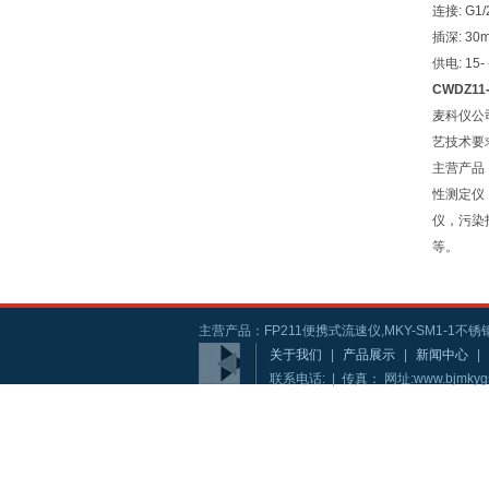
连接: G1
插深: 30
供电: 15-
CWDZ11
麦科仪公
艺技术要
主营产品
性测定仪
仪，污染
等。
主营产品：FP211便携式流速仪,MKY-SM1-1不锈钢
关于我们
|
产品展示
|
新闻中心
|
联系电话: | 传真： 网址:www.bjmkyg