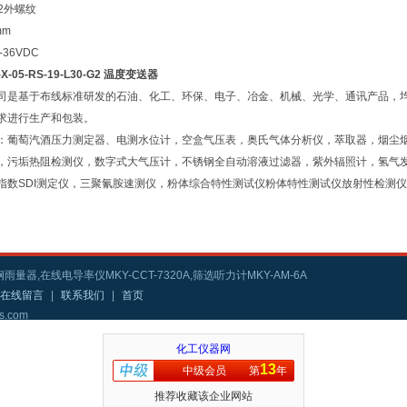
/2外螺纹
mm
 -36VDC
-X-05-RS-19-L30-G2 温度变送器
司是基于布线标准研发的石油、化工、环保、电子、冶金、机械、光学、通讯产品，
求进行生产和包装。
：葡萄汽酒压力测定器、电测水位计，空盒气压表，奥氏气体分析仪，萃取器，烟尘
，污垢热阻检测仪，数字式大气压计，不锈钢全自动溶液过滤器，紫外辐照计，氢气
指数SDI测定仪，三聚氰胺速测仪，粉体综合特性测试仪粉体特性测试仪放射性检测
雨量器,在线电导率仪MKY-CCT-7320A,筛选听力计MKY-AM-6A
在线留言
|
联系我们
|
首页
s.com
化工仪器网
13
中级会员
第
年
推荐收藏该企业网站