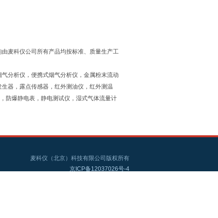
均由麦科仪公司所有产品均按标准、质量生产工
烟气分析仪，便携式烟气分析仪，金属粉末流动
发生器，露点传感器，红外测油仪，红外测温
仪，防爆静电表，静电测试仪，湿式气体流量计
麦科仪（北京）科技有限公司版权所有
京ICP备12037026号-4