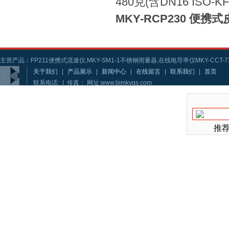
480克(含DN16 ISO-K
MKY-RCP230 便
主营产品：FP211便携式流速仪,MKY-SM1-1不锈钢雨量器,在线电导率仪MKY-CCT-73
关于我们
|
产品展示
|
新闻中心
|
在线留言
|
联系我们
|
首页
联系电话: | 传真： 网址:www.bjmkygs.com
推