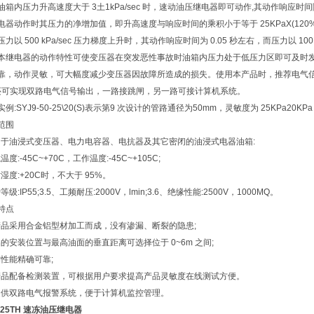
油箱内压力升高速度大于 3土1kPa/sec 时，速动油压继电器即可动作,其动作响应
电器动作时其压力的净增加值，即升高速度与响应时间的乘积小于等于 25KPaX(120
 500 kPa/sec 压力梯度上升时，其动作响应时间为 0.05 秒左右，而压力以 100K
本继电器的动作特性可使变压器在突发恶性事故时油箱内压力处于低压力区即可及时发
靠，动作灵敏，可大幅度减少变压器因故障所造成的损失。使用本产品时，推荐电气
可实现双路电气信号输出，一路接跳闸，另一路可接计算机系统。
例:SYJ9-50-25\20(S)表示第9 次设计的管路通径为50mm，灵敏度为 25KPa2
范围
适用于油浸式变压器、电力电容器、电抗器及其它密闭的油浸式电器油箱:
温度:-45C~+70C，工作温度:-45C~+105C;
对湿度:+20C时，不大于 95%。
等级:IP55;3.5、工频耐压:2000V，lmin;3.6、绝缘性能:2500V，1000MQ。
特点
本产品采用合金铝型材加工而成，没有渗漏、断裂的隐患;
品的安装位置与最高油面的垂直距离可选择位于 0~6m 之间;
作性能精确可靠;
本产品配备检测装置，可根据用户要求提高产品灵敏度在线测试方便。
可提供双路电气报警系统，便于计算机监控管理。
0-25TH 速冻油压继电器