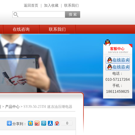
返回首页
|
加入收藏
|
联系我们
在线咨询
联系我们
电话：
010-57117264
手机：
18611459825
页
>
产品中心
>
SYJ9-50-25TH 速冻油压继电器
0
分享到：