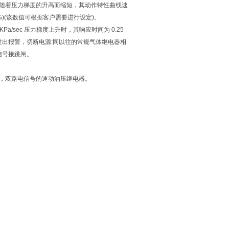
时间随着压力梯度的升高而缩短，其动作特性曲线速
%)(该数值可根据客户需要进行设定)。
Pa/sec 压力梯度上升时，其响应时间为 0.25
出报警，切断电源:同以往的常规气体继电器相
信号接跳闸。
0KPa，双路电信号的速动油压继电器。