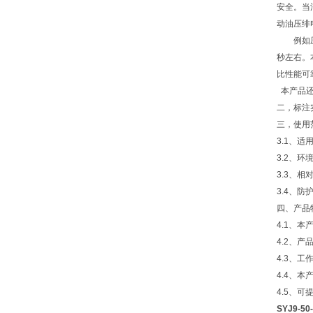
安全。当
动油压绯
例如压力以
秒左右。
比性能可
本产品还
二，标注实
三，使用
3.1、
3.2、环境
3.3、相
3.4、防护
四、产品
4.1、
4.2、产
4.3、工
4.4、
4.5、
SYJ9-5