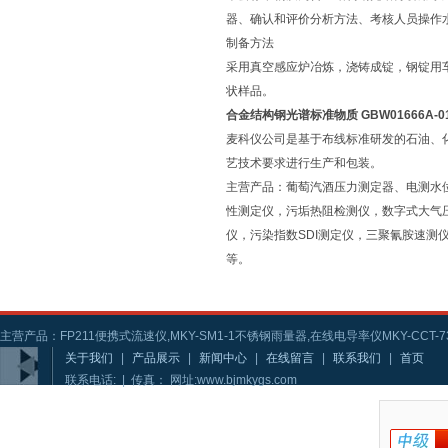
器、确认和评价分析方法、考核人员操作
制备方法
采用真空感应炉冶炼，浇铸成锭，钢锭用车
状样品。
合金结构钢光谱标准物质 GBW01666A-01
麦科仪公司是基于布线标准研发的石油、
艺技术要求进行生产和包装。
主营产品：葡萄汽酒压力测定器、电测水
性测定仪，污垢热阻检测仪，数字式大气
仪，污染指数SDI测定仪，三聚氰胺速
等。
主营产品：FP211便携式流速仪,MKY-SM1-1不锈钢雨量器,在线电导率仪MKY-CCT-73
关于我们
|
产品展示
|
新闻中心
|
在线留言
|
联系我们
|
首页
联系电话: | 传真： 网址:www.bjmkygs.com