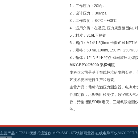
1．工作压力：20Mpa
2．设计压力： 30Mpa
3．工作温度：-60℃～+80℃
4．适用介质：在温度, 压力规定范围内, 
5．材质：316L不锈钢
6．阀门：M14*1.5(8mm卡套)/1/4 N
7．规格：50 ml, 100ml, 150 ml, 250ml, 30
8．瓶体：1/4 NPT-F 特点-双端旋压无焊
MKY-BPY-G5000 采样钢瓶
麦科仪公司是基于布线标准研发的石油、
艺技术要求进行生产和包装。
主营产品：葡萄汽酒压力测定器、电测水
性测定仪，污垢热阻检测仪，数字式大气
仪，污染指数SDI测定仪，三聚氰胺速
等。
主营产品：FP211便携式流速仪,MKY-SM1-1不锈钢雨量器,在线电导率仪MKY-CCT-73