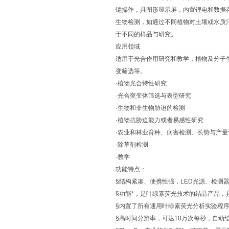
键操作，具图形显示屏，内置锂电和数据
生物检测，如通过不同植物对土壤或水质污
于不同的样品与研究。
应用领域
适用于光合作用研究和教学，植物及分子
变筛选等。
·植物光合特性研究
·光合突变体筛选与表型研究
·生物和非生物胁迫的检测
·植物抗胁迫能力或者易感性研究
·农业和林业育种、病害检测、长势与产量
·除草剂检测
·教学
功能特点：
§结构紧凑、便携性强，LED光源、检测
§功能*，是叶绿素荧光技术的结晶产品
§内置了所有通用叶绿素荧光分析实验程序
§高时间分辨率，可达10万次每秒，自动绘出O