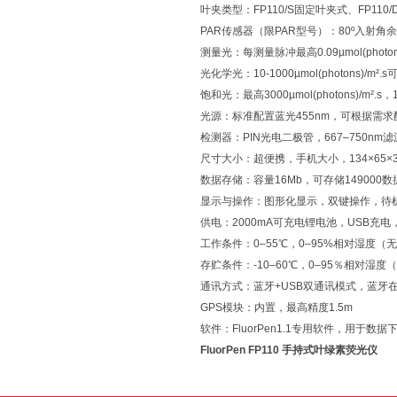
叶夹类型：FP110/S固定叶夹式、FP110/
PAR传感器（限PAR型号）：80º入射角余弦校
测量光：每测量脉冲最高0.09µmol(photons
光化学光：10-1000µmol(photons)/m².s
饱和光：最高3000µmol(photons)/m².s，
光源：标准配置蓝光455nm，可根据需求
检测器：PIN光电二极管，667–750nm
尺寸大小：超便携，手机大小，134×65×
数据存储：容量16Mb，可存储149000数
显示与操作：图形化显示，双键操作，待
供电：2000mA可充电锂电池，USB充
工作条件：0–55℃，0–95%相对湿度（
存贮条件：-10–60℃，0–95％相对湿度
通讯方式：蓝牙+USB双通讯模式，蓝牙在
GPS模块：内置，最高精度1.5m
软件：FluorPen1.1专用软件，用于数
FluorPen FP110 手持式叶绿素荧光仪