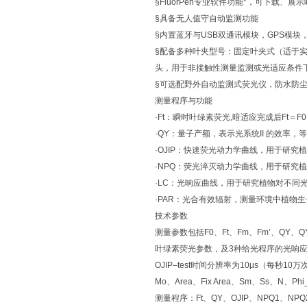
§FluorPen专业软件功能*，可下载
§具备无人值守自动监测功能
§内置蓝牙与USB双通讯模块，GPS模
§配备多种叶夹型号：固定叶夹式（适于
头，用于非接触性测量监测或光适应条件
§可选配野外自动监测式荧光仪，防水防
测量程序与功能
·Ft：瞬时叶绿素荧光,暗适应完成后Ft＝F0
·QY：量子产额，表示光系统II 的效率，等于F
·OJIP：快速荧光动力学曲线，用于研
·NPQ：荧光淬灭动力学曲线，用于研究
·LC：光响应曲线，用于研究植物对不同
·PAR：光合有效辐射，测量环境中植物生长
技术参数
测量参数包括F0、Ft、Fm、Fm’、QY、QY
叶绿素荧光参数，及3种给光程序的光响应
OJIP–test时间分辨率为10µs（每秒10万
Mo、Area、Fix Area、Sm、Ss、N、Phi
测量程序：Ft、QY、OJIP、NPQ1、NP