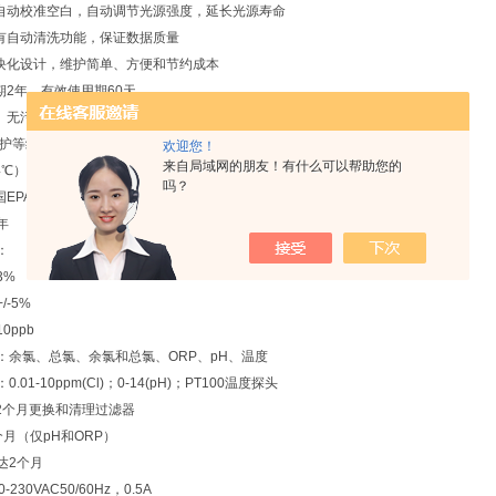
前自动校准空白，自动调节光源强度，延长光源寿命
池有自动清洗功能，保证数据质量
模块化设计，维护简单、方便和节约成本
期2年，有效使用期60天
样、无污染，停机并自动报，防止浪费
65防护等级（NEMA4），RS485通讯协议接口
欢迎您！
来自局域网的朋友！有什么可以帮助您的
（4℃）水样仍可保证准确性
吗？
国EPA认证、CSA标准认证、ISO认证
年
数：
3%
/-5%
0ppb
：余氯、总氯、余氯和总氯、ORP、pH、温度
.01-10ppm(Cl)；0-14(pH)；PT100温度探头
-2个月更换和清理过滤器
个月（仅pH和ORP）
达2个月
-230VAC50/60Hz，0.5A