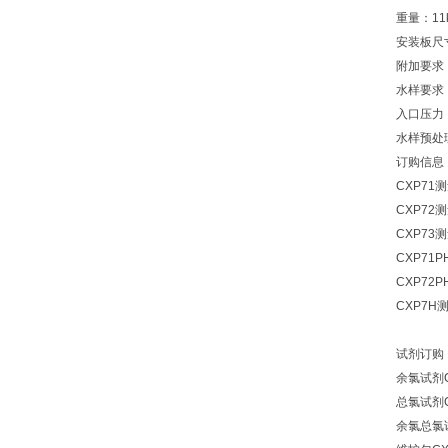
重量：11
安装板尺寸：
附加要求
水样要求：
入口压力：5
水样预处
订购信息
CXP71
CXP72
CXP73
CXP71
CXP72
CXP7H
试剂订购
余氯试剂C
总氯试剂C
余氯总氯试