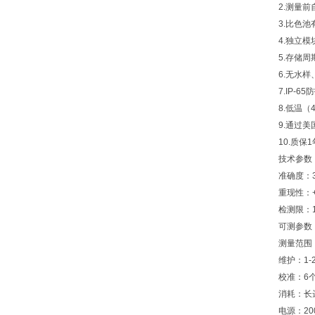
2.测量
3.比色
4.独立
5.存储周
6.无水
7.IP-
8.低温
9.通过美
10.质保1
技术参
准确度：
重现性：+
检测限：1
可测参数
测量范围：0
维护：1
校准：6
消耗：长
电源：200