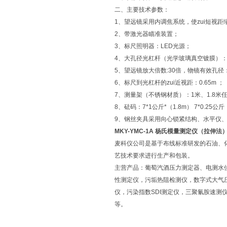
二、主要技术参数：
1、望远镜采用内调焦系统，使zui短视
2、带激光器瞄准装置；
3、标尺照明器：LED光源；
4、大孔径光杠杆（光学玻璃真空镀膜）：
5、望远镜放大倍数:30倍，物镜有效孔径：
6、标尺到光杠杆的zui近视距：0.65m ；
7、测量架（不锈钢材质）：1米、1.8米
8、砝码：7*1公斤*（1.8m） 7*0.25公
9、钢丝夹具采用向心锁紧结构、水平仪
MKY-YMC-1A 杨氏模量测定仪（拉伸法
麦科仪公司是基于布线标准研发的石油、
艺技术要求进行生产和包装。
主营产品：葡萄汽酒压力测定器、电测水
性测定仪，污垢热阻检测仪，数字式大气
仪，污染指数SDI测定仪，三聚氰胺速
等。