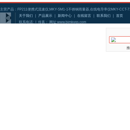
主营产品：FP211便携式流速仪,MKY-SM1-1不锈钢雨量器,在线电导率仪MKY-CCT-73
关于我们
|
产品展示
|
新闻中心
|
在线留言
|
联系我们
|
首页
联系电话: | 传真： 网址:www.bjmkygs.com
推