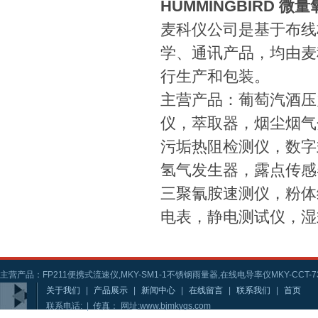
HUMMINGBIRD 微
麦科仪公司是基于布线
学、通讯产品，均由麦
行生产和包装。
主营产品：葡萄汽酒压
仪，萃取器，烟尘烟气
污垢热阻检测仪，数字
氢气发生器，露点传感
三聚氰胺速测仪，粉体
电表，静电测试仪，湿
主营产品：FP211便携式流速仪,MKY-SM1-1不锈钢雨量器,在线电导率仪MKY-CCT-73
关于我们
|
产品展示
|
新闻中心
|
在线留言
|
联系我们
|
首页
联系电话: | 传真： 网址:www.bjmkygs.com