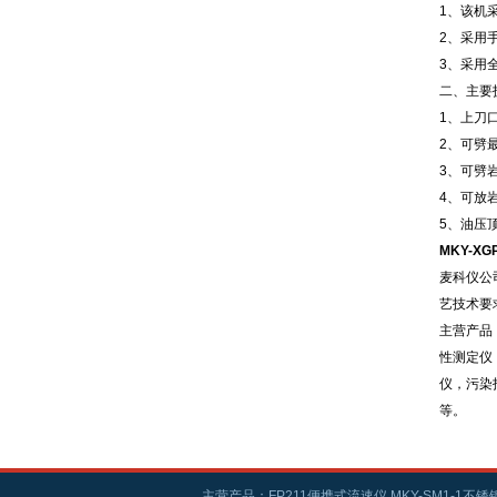
1、该机
2、采用
3、采用
二、主要
1、上刀口
2、可劈
3、可劈
4、可放
5、油压顶
MKY-X
麦科仪公
艺技术要
主营产品
性测定仪
仪，污染
等。
主营产品：FP211便携式流速仪,MKY-SM1-1不锈钢