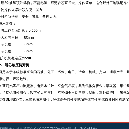
采用20t油压顶升机构，不需电源、可劈岩芯直径大、操作简单，适合野外工地现场作
手轮操作夹紧岩芯方便、省力。
全封闭防护罩，安全、可靠、美观大方。
技术参数：
与工作台面距离：0-100mm
最大岩芯直径： 80mm
岩芯长度： 160mm
岩芯长度： 160mm
升机构额定压力:20t
GP-1 岩芯液压劈开机
司是基于布线标准研发的石油、化工、环保、电子、冶金、机械、光学、通讯产品，
求进行生产和包装。
：葡萄汽酒压力测定器、电测水位计，空盒气压表，奥氏气体分析仪，萃取器，烟尘
，污垢热阻检测仪，数字式大气压计，不锈钢全自动溶液过滤器，紫外辐照计，氢气
指数SDI测定仪，三聚氰胺速测仪，粉体综合特性测试仪粉体特性测试仪放射性检测
雨量器,在线电导率仪MKY-CCT-7320A,筛选听力计MKY-AM-6A