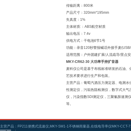
传输距离：800米
产品尺寸：320mm*195mm
失真度：1%
主体材质:：ABS航空材质
输出电压：7.4v
供电方式：干电池6节1号
功能：录音120秒警报喊话外接手麦(USB/tf
适用范围：户外团建扩展/人流疏导/景点安
MKY-CR62-30 大功率手持扩音器
麦科仪公司是基于布线标准研发的石油、
艺技术要求进行生产和包装。
主营产品：葡萄汽酒压力测定器、电测水
性测定仪，污垢热阻检测仪，数字式大气
仪，污染指数SDI测定仪，三聚氰胺速
等。
主营产品：FP211便携式流速仪,MKY-SM1-1不锈钢雨量器,在线电导率仪MKY-CCT-73