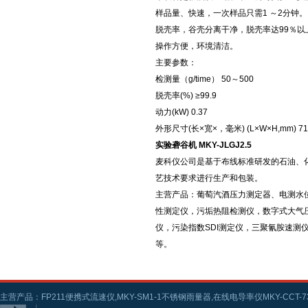
样品量、快速，一次样品只需1 ～2分钟。
脱壳率，谷壳分离干净，脱壳率达99％以
操作方便，环境清洁。
主要参数：
检测量（g/time） 50～500
脱壳率(%) ≥99.9
动力(kW) 0.37
外形尺寸(长×宽×，毫米) (L×W×H,mm) 710
实验砻谷机 MKY-JLGJ2.5
麦科仪公司是基于布线标准研发的石油、
艺技术要求进行生产和包装。
主营产品：葡萄汽酒压力测定器、电测水
性测定仪，污垢热阻检测仪，数字式大气
仪，污染指数SDI测定仪，三聚氰胺速
等。
主营产品：FP211便携式流速仪,MKY-SM1-1不锈钢雨量器,在线电导率仪MKY-CCT-73