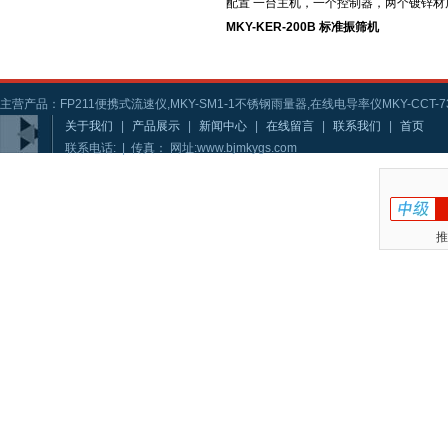
配置 一台主机，一个控制器，两个镀锌材质
MKY-KER-200B 标准振筛机
主营产品：FP211便携式流速仪,MKY-SM1-1不锈钢雨量器,在线电导率仪MKY-CCT-73
关于我们
|
产品展示
|
新闻中心
|
在线留言
|
联系我们
|
首页
联系电话: | 传真： 网址:www.bjmkygs.com
推