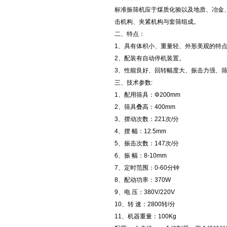
标准振筛机应于煤质化验以及地质、冶金
击机构、夹紧机构与套筛组成。
二、特点：
1、具有体积小、重量轻、外形美观的特
2、配装有自动停机装置。
3、性能良好、回转幅度大、振击力强、
三、技术参数:
1、配用筛具：Φ200mm
2、筛具叠高：400mm
3、摆动次数：221次/分
4、摆 幅：12.5mm
5、振击次数：147次/分
6、振 幅：8-10mm
7、定时范围：0-60分钟
8、配动功率：370W
9、电 压：380V/220V
10、转 速：2800转/分
11、机器重量：100Kg