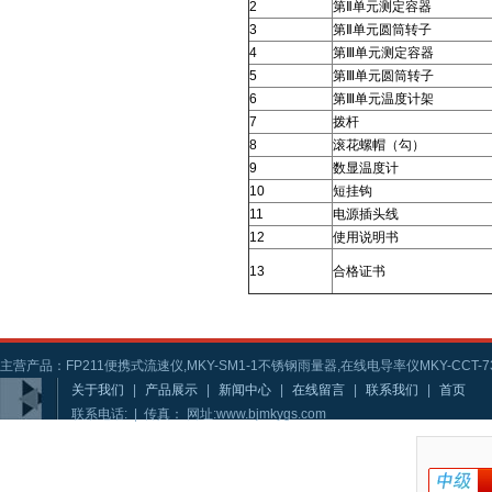
2
第Ⅱ单元测定容器
3
第Ⅱ单元圆筒转子
4
第Ⅲ单元测定容器
5
第Ⅲ单元圆筒转子
6
第Ⅲ单元温度计架
7
拨杆
8
滚花螺帽（勾）
9
数显温度计
10
短挂钩
11
电源插头线
12
使用说明书
13
合格证书
主营产品：FP211便携式流速仪,MKY-SM1-1不锈钢雨量器,在线电导率仪MKY-CCT-73
关于我们
|
产品展示
|
新闻中心
|
在线留言
|
联系我们
|
首页
联系电话: | 传真： 网址:www.bjmkygs.com