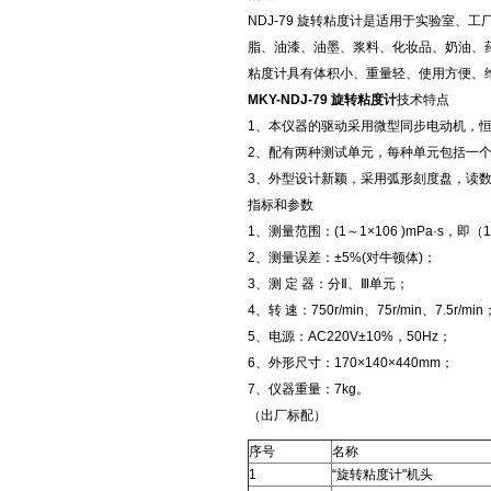
NDJ-79 旋转粘度计是适用于实验室
脂、油漆、油墨、浆料、化妆品、奶油、
粘度计具有体积小、重量轻、使用方便、
MKY-NDJ-79 旋转粘度计
技术特点
1、本仪器的驱动采用微型同步电动机，
2、配有两种测试单元，每种单元包括一
3、外型设计新颖，采用弧形刻度盘，读
指标和参数
1、测量范围：(1～1×106 )mPa·s，即（
2、测量误差：±5%(对牛顿体)；
3、测 定 器：分Ⅱ、Ⅲ单元；
4、转 速：750r/min、75r/min、7.5r/min
5、电源：AC220V±10%，50Hz；
6、外形尺寸：170×140×440mm；
7、仪器重量：7kg。
（出厂标配）
序号
名称
1
“旋转粘度计"机头