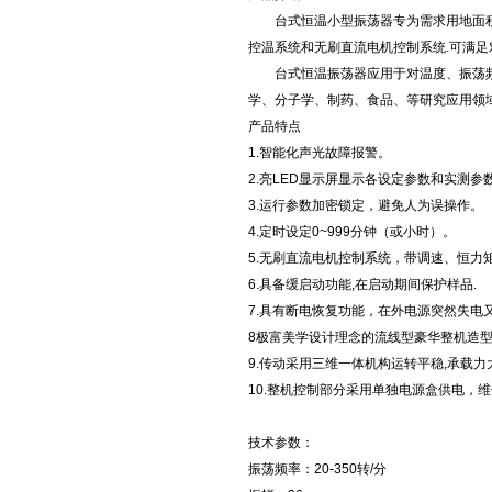
台式恒温小型振荡器专为需求用地面积小的
控温系统和无刷直流电机控制系统.可满足
台式恒温振荡器应用于对温度、振荡频
学、分子学、制药、食品、等研究应用领
产品特点
1.智能化声光故障报警。
2.亮LED显示屏显示各设定参数和实测
3.运行参数加密锁定，避免人为误操作。
4.定时设定0~999分钟（或小时）。
5.无刷直流电机控制系统，带调速、恒力矩
6.具备缓启动功能,在启动期间保护样品.
7.具有断电恢复功能，在外电源突然失电
8极富美学设计理念的流线型豪华整机造
9.传动采用三维一体机构运转平稳,承载力
10.整机控制部分采用单独电源盒供电，
技术参数：
振荡频率：20-350转/分