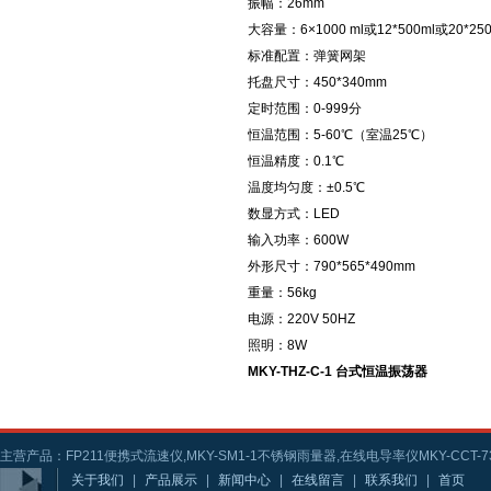
振幅：26mm
大容量：6×1000 ml或12*500ml或20*2
标准配置：弹簧网架
托盘尺寸：450*340mm
定时范围：0-999分
恒温范围：5-60℃（室温25℃）
恒温精度：0.1℃
温度均匀度：±0.5℃
数显方式：LED
输入功率：600W
外形尺寸：790*565*490mm
重量：56kg
电源：220V 50HZ
照明：8W
MKY-THZ-C-1 台式恒温振荡器
主营产品：FP211便携式流速仪,MKY-SM1-1不锈钢雨量器,在线电导率仪MKY-CCT-73
关于我们
|
产品展示
|
新闻中心
|
在线留言
|
联系我们
|
首页