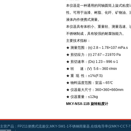
本仪器是一种通用的同轴圆筒上旋式粘度
性。可用于油漆、树脂、化纤、矿物油、
液体内作便携式测量。
本仪器具有体积小、重量轻、测量迅速、
不锈钢制成，具有较强的耐腐蚀能力。
主要技术指标：
★ 测量范围：(η) 2.8～1.78×107 mPa.s
★ 剪切应力：(τ) 27.67～21970 Pa
★ 剪切速率：(Ds) 1.23～996 s-1
★ 转 速：(V) 5.6～360 r/min
★ 重 现 性：±1%(F.S)
★ 物料温度范围：室温～65℃
★ 仪器最大尺寸：360×360×660mm
★ 仪器重量：≤12kg
MKY-NSX-11B 旋转粘度计
主营产品：FP211便携式流速仪,MKY-SM1-1不锈钢雨量器,在线电导率仪MKY-CCT-73