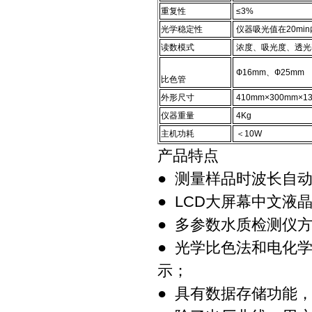
重复性
≤3%
光学稳定性
仪器吸光值在20min
读数模式
浓度、吸光度、透光
Ф16mm、Ф25mm
比色管
外形尺寸
410mm×300mm×1
仪器重量
4Kg
主机功耗
＜10W
产品特点
● 测量样品时波长自
● LCD大屏幕中文液
● 多参数水质检测仪
● 光学比色法和电化
示；
● 具有数据存储功能，