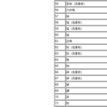
55
亚铁（高量程）
56
六价铬
57
镉
58
锰（低量程）
59
锰（高量程）
60
锰
61
总铬
62
铝（低量程）
63
铝（高量程）
64
银
65
钼
66
砷（低量程）
67
砷（高量程）
68
铍
69
硼
70
汞
71
铅