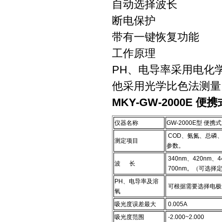
自动选择波长
断电保护
带有一键恢复功能
工作原理
PH、电导率采用电化
他采用光学比色法测量
MKY-GW-2000E 
仪器名称
GW-2000E型 便
COD、氨氮、总磷
测定项目
参数。
340nm、420nm、4
波 长
700nm。（可选择
PH、电导率及溶
可根据需要选择电极
氧
吸光度误差最大
0.005A
吸光度范围
-2.000~2.000