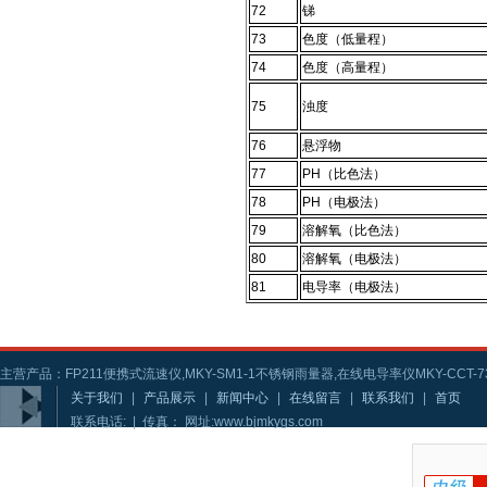
72
锑
73
色度（低量程）
74
色度（高量程）
75
浊度
76
悬浮物
77
PH（比色法）
78
PH（电极法）
79
溶解氧（比色法）
80
溶解氧（电极法）
81
电导率（电极法）
主营产品：FP211便携式流速仪,MKY-SM1-1不锈钢雨量器,在线电导率仪MKY-CCT-73
关于我们
|
产品展示
|
新闻中心
|
在线留言
|
联系我们
|
首页
联系电话: | 传真： 网址:www.bjmkygs.com