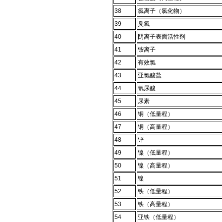
38
氯离子（氯化物）
39
臭氧
40
阴离子表面活性剂
41
铵离子
42
有效氯
43
亚氯酸盐
44
氰尿酸
45
尿素
46
铜（低量程）
47
铜（高量程）
48
锌
49
镍（低量程）
50
镍（高量程）
51
镍
52
铁（低量程）
53
铁（高量程）
54
亚铁（低量程）