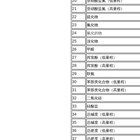
20
亚硝酸盐氮（低量程）
21
亚硝酸盐氮（高量程）
22
硫化物
23
氟化物
24
氰化的物
25
溴化物
26
甲醛
27
挥发酚（低量程）
28
挥发酚（高量程）
29
联氨
30
苯胺类化合物（低量程）
31
苯胺类化合物（高量程）
32
二氧化硅
33
硅酸盐
34
总碱度（低量程）
35
总碱度（高量程）
36
总硬度（低量程）
37
总硬度（高量程）