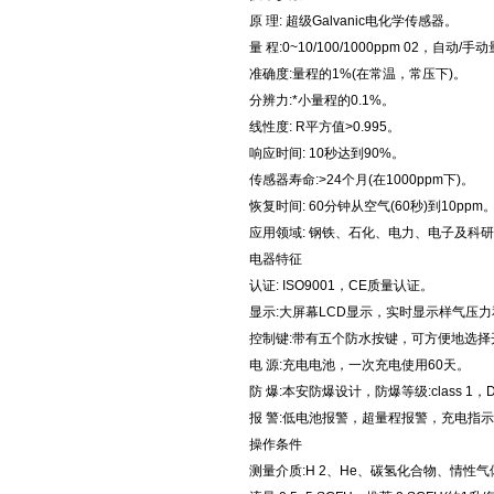
原 理: 超级Galvanic电化学传感器。
量 程:0~10/100/1000ppm 02，自动/手
准确度:量程的1%(在常温，常压下)。
分辨力:*小量程的0.1%。
线性度: R平方值>0.995。
响应时间: 10秒达到90%。
传感器寿命:>24个月(在1000ppm下)。
恢复时间: 60分钟从空气(60秒)到10ppm
应用领域: 钢铁、石化、电力、电子及科
电器特征
认证: ISO9001，CE质量认证。
显示:大屏幕LCD显示，实时显示样气压
控制键:带有五个防水按键，可方便地选择
电 源:充电电池，一次充电使用60天。
防 爆:本安防爆设计，防爆等级:class 1，Div
报 警:低电池报警，超量程报警，充电指
操作条件
测量介质:H 2、He、碳氢化合物、情性