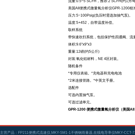
流量:0.5~5 SCFH，推荐:2 SCFH(约1升
美国AII便携式微量氧分析仪GPR-1200
压力:5~100Psig(负压时需选加抽气泵)。
温度:5+452，自带温度补偿。
取样系统
带快速吹扫系统，包括保护性四通阀、流量
体积:9.6"x9"x3
重量:12磅(约5公斤)
封装:氧化铝材料，NE 4区封装。
随机备件
*专用仪表箱。*充电器和充电电池
*2米连接管路。*中英文手册。
选配件
可选内置抽气泵。
可选过滤单元。
GPR-1200 便携式微量氧分析仪（美国AI
主营产品：FP211便携式流速仪,MKY-SM1-1不锈钢雨量器,在线电导率仪MKY-CCT-73