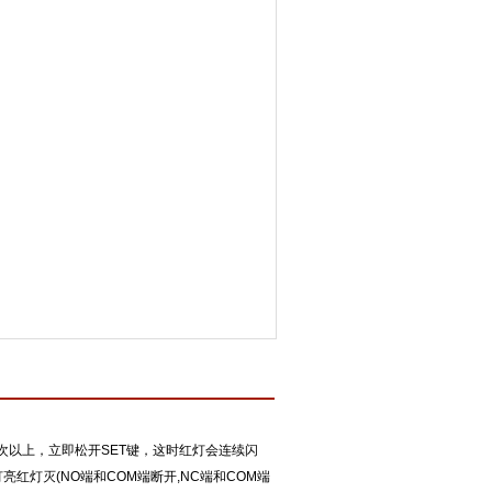
次以上，立即松开SET键，这时红灯会连续闪
红灯灭(NO端和COM端断开,NC端和COM端