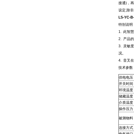
接通)，
设定,除非
LS-YC-
特别说明
1. 此
2. 产
3. 灵
况。
4. 音
技术参数
供电电压
开关时间
环境温度
储藏温度
介质温度
操作压力
被测物料
连接方式