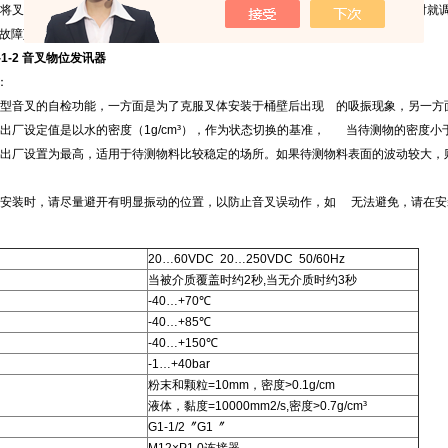
再将叉体放入物料中两个灯同时亮(NO端和COM端接通,NC端和COM端断开)；这时就
故障)
B-1-2 音叉物位发讯器
：
智慧型音叉的自检功能，一方面是为了克服叉体安装于桶壁后出现 的吸振现象，另一
品的出厂设定值是以水的密度（1g/cm³），作为状态切换的基准， 当待测物的密度小于
敏度出厂设置为最高，适用于待测物料比较稳定的场所。如果待测物料表面的波动较大
叉在安装时，请尽量避开有明显振动的位置，以防止音叉误动作，如 无法避免，请在
20…60VDC 20…250VDC 50/60Hz
当被介质覆盖时约2秒,当无介质时约3秒
-40…+70℃
-40…+85℃
-40…+150℃
-1…+40bar
粉末和颗粒=10mm，密度>0.1g/cm
液体，黏度=10000mm2/s,密度>0.7g/cm³
G1-1/2〞G1〞