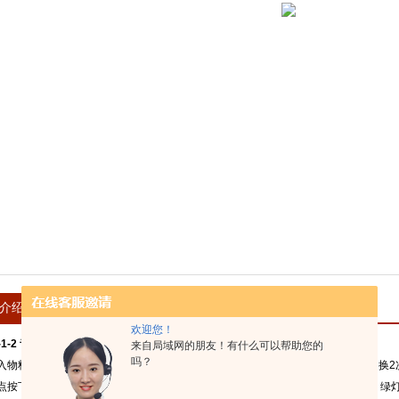
介绍
在线留言
欢迎您！
B-1-2 音叉物位发讯器
来自局域网的朋友！有什么可以帮助您的
吗？
入物料10mm左右，然后长按SET键，这时红绿灯会来回的切换，直到红灯连续切换2
点按下SET键后，红绿灯会交替闪烁后，两个灯会同时亮；然后将叉体移开物料，绿灯亮