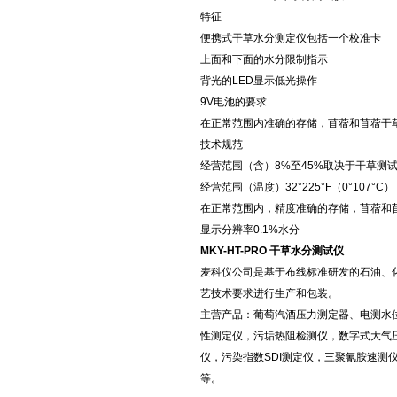
特征
便携式干草水分测定仪包括一个校准卡
上面和下面的水分限制指示
背光的LED显示低光操作
9V电池的要求
在正常范围内准确的存储，苜蓿和苜蓿干
技术规范
经营范围（含）8%至45%取决于干草测
经营范围（温度）32°225°F（0°107°C）
在正常范围内，精度准确的存储，苜蓿和
显示分辨率0.1%水分
MKY-HT-PRO 干草水分测试仪
麦科仪公司是基于布线标准研发的石油、
艺技术要求进行生产和包装。
主营产品：葡萄汽酒压力测定器、电测水
性测定仪，污垢热阻检测仪，数字式大气
仪，污染指数SDI测定仪，三聚氰胺速
等。