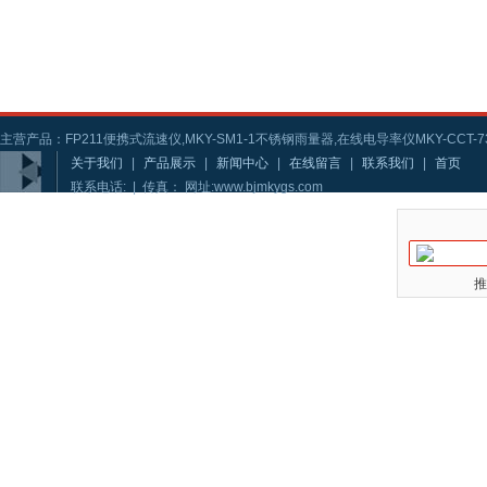
主营产品：FP211便携式流速仪,MKY-SM1-1不锈钢雨量器,在线电导率仪MKY-CCT-73
关于我们
|
产品展示
|
新闻中心
|
在线留言
|
联系我们
|
首页
联系电话: | 传真： 网址:www.bjmkygs.com
推