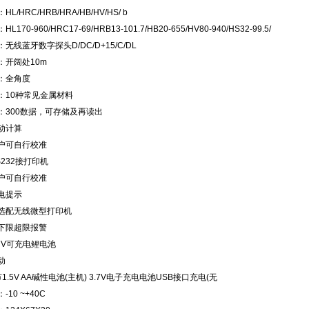
L/HRC/HRB/HRA/HB/HV/HS/ b
170-960/HRC17-69/HRB13-101.7/HB20-655/HV80-940/HS32-99.5/
无线蓝牙数字探头D/DC/D+15/C/DL
：开阔处10m
：全角度
：10种常见金属材料
：300数据，可存储及再读出
动计算
户可自行校准
232接打印机
户可自行校准
电提示
选配无线微型打印机
下限超限报警
7V可充电鲤电池
动
1.5V AA碱性电池(主机) 3.7V电子充电电池USB接口充电(无
10 ~+40C