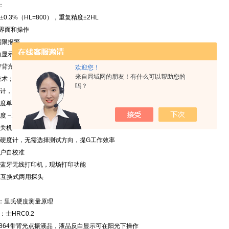
：
 ±0.3%（HL=800），重复精度±2HL
文界面和操作
超限报警
反白显示用于阳光下操作
64带背光点振液晶
欢迎您！
来自局域网的朋友！有什么可以帮助您的
圈技术；测值精确稳定
吗？
设计，可更换探头
硬度单位可相互转换
 –10 ～ +40℃
开关机
度硬度计，无需选择测试方向，提G工作效率
用户自校准
配蓝牙无线打印机，现场打印功能
DL互换式两用探头
：里氏硬度测量原理
：士HRC0.2
2864带背光点振液品，液品反白显示可在阳光下操作