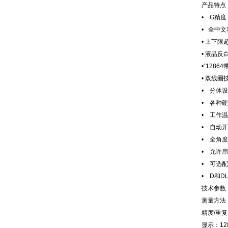
产品特点
• G精度
• 全中
• 上下限
• 液品
•“128
• 双线
• 分体
• 各种
• 工作温度
• 自动
• 全角
• 允许
• 可选
• D和
技术参数
测量方法
精度/重复
显示：1