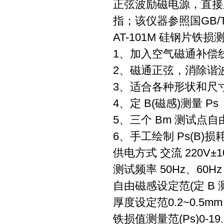
正弦波励磁电源，直接显示
指；该仪器参照国GB/T1
AT-101M 硅钢片铁损
1、加入空气磁通补偿
2、磁通正弦，消除谐
3、适合各种形状和尺
4、定 B(磁感)测量 P
5、三个 Bm 测试点自
6、手工绘制 Ps(B)损
供电方式 交流 220V±1
测试频率 50Hz、60Hz
自由磁感设定范(定 B 测量
厚度设定范0.2~0.5mm
铁损值测量范(Ps)0-19.