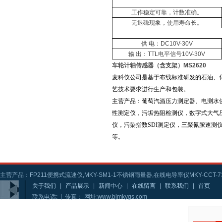
工作稳定可靠，计数准确。
无退磁现象，使用寿命长。
供 电：DC10V-30V
输 出：TTL电平信号10V-30V
车轮计轴传感器（含支架）MS2620
麦科仪公司是基于布线标准研发的石油、
艺技术要求进行生产和包装。
主营产品：葡萄汽酒压力测定器、电测水
性测定仪，污垢热阻检测仪，数字式大气
仪，污染指数SDI测定仪，三聚氰胺速
等。
主营产品：FP211便携式流速仪,MKY-SM1-1不锈钢雨量器,在线电导率仪MKY-CCT-73
关于我们
|
产品展示
|
新闻中心
|
在线留言
|
联系我们
|
首页
联系电话: | 传真： 网址:www.bjmkygs.com