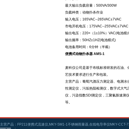
最大输出负载容量：500VA/300W
负载种类：动物扑杀作业
输入电压；165VAC--265VAC±7VAC
市电开机电压：175VAC--255VAC±7VAC
输出电压：220×（1±10%）VAC(电池模式
输出频率：50HZ±1HZ(电池模式)
电池备用时间：6分钟（半截）
便携式动物扑杀器 AMS-1
麦科仪公司是基于布线标准研发的石油、
艺技术要求进行生产和包装。
主营产品：葡萄汽酒压力测定器、电测水
性测定仪，污垢热阻检测仪，数字式大气
仪，污染指数SDI测定仪，三聚氰胺速
等。
主营产品：FP211便携式流速仪,MKY-SM1-1不锈钢雨量器,在线电导率仪MKY-CCT-73