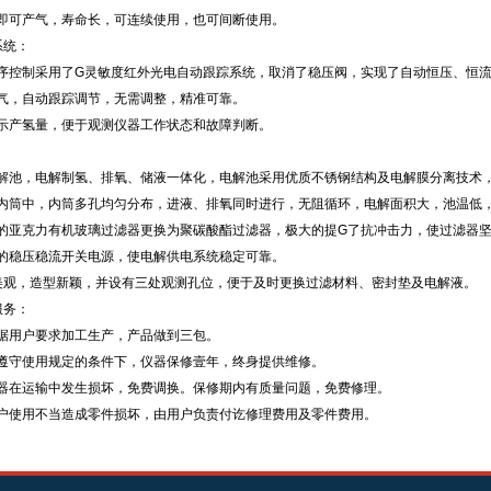
即可产气，寿命长，可连续使用，也可间断使用。
系统：
序控制采用了G灵敏度红外光电自动跟踪系统，取消了稳压阀，实现了自动恒压、恒流，使
气，自动跟踪调节，无需调整，精准可靠。
示产氢量，便于观测仪器工作状态和故障判断。
：
解池，电解制氢、排氧、储液一体化，电解池采用优质不锈钢结构及电解膜分离技术
内筒中，内筒多孔均匀分布，进液、排氧同时进行，无阻循环，电解面积大，池温低
的亚克力有机玻璃过滤器更换为聚碳酸酯过滤器，极大的提G了抗冲击力，使过滤器
的稳压稳流开关电源，使电解供电系统稳定可靠。
美观，造型新颖，并设有三处观测孔位，便于及时更换过滤材料、密封垫及电解液。
服务：
据用户要求加工生产，产品做到三包。
遵守使用规定的条件下，仪器保修壹年，终身提供维修。
器在运输中发生损坏，免费调换。保修期内有质量问题，免费修理。
户使用不当造成零件损坏，由用户负责付讫修理费用及零件费用。