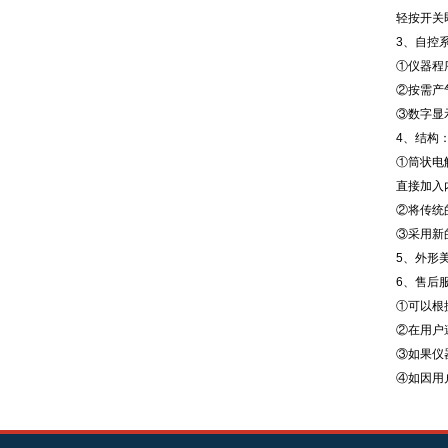
轻按开关
3、自控
①仪器程
②按需产
③数字显
4、结构
①筒状电
直接加入
②将传统
③采用新
5、外形
6、售后
①可以根
②在用户
③如果仪
④如因用