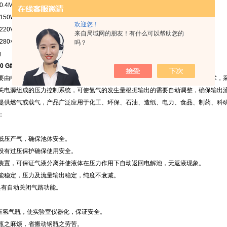
0.4MPa
150W（单相）
欢迎您！
20V±10% 50Hz
来自局域网的朋友！有什么可以帮助您的
80×190×360(mm)
吗？
g
000 G纯氢气发生器
概述及工作原理：
要由电解系统、压力控制系统、净化系统和显示系统组成。电解氢采用膜分离技术，
关电源组成的压力控制系统，可使氢气的发生量根据输出的需要自动调整，确保输出
提供燃气或载气，产品广泛应用于化工、环保、石油、造纸、电力、食品、制药、科
：
低压产气，确保池体安全。
设有过压保护确保使用安全。
装置，可保证气液分离并使液体在压力作用下自动返回电解池，无返液现象。
能稳定，压力及流量输出稳定，纯度不衰减。
具有自动关闭气路功能。
压氢气瓶，使实验室仪器化，保证安全。
瓶之麻烦，省搬动钢瓶之劳苦。