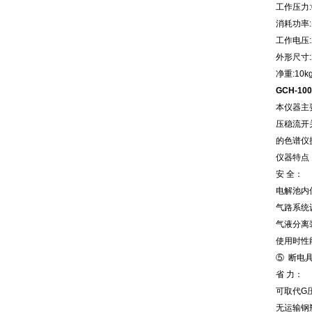
工作压力:
消耗功率:
工作电压:2
外形尺寸:2
净重:10k
GCH-1
本仪器主
压稳流开
的色谱仪
仪器特点
安 全：
电解池内
气路系统
气液分离
使用时性
⑤ 断电
省 力：
可取代G
无运输钢