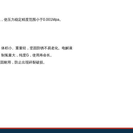
压力稳定精度范围小于0.001Mpa。
，体积小、重量轻，坚固防锈不易老化。电解液
，制氢量大，纯度G，使用寿命长。
坚固耐用，防止出现碎裂破损。