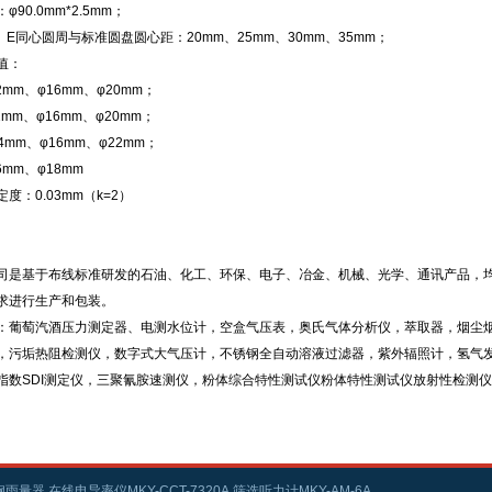
φ90.0mm*2.5mm；
、E同心圆周与标准圆盘圆心距：20mm、25mm、30mm、35mm；
值：
2mm、φ16mm、φ20mm；
2mm、φ16mm、φ20mm；
14mm、φ16mm、φ22mm；
6mm、φ18mm
度：0.03mm（k=2）
司是基于布线标准研发的石油、化工、环保、电子、冶金、机械、光学、通讯产品，
求进行生产和包装。
：葡萄汽酒压力测定器、电测水位计，空盒气压表，奥氏气体分析仪，萃取器，烟尘
，污垢热阻检测仪，数字式大气压计，不锈钢全自动溶液过滤器，紫外辐照计，氢气
指数SDI测定仪，三聚氰胺速测仪，粉体综合特性测试仪粉体特性测试仪放射性检测
雨量器,在线电导率仪MKY-CCT-7320A,筛选听力计MKY-AM-6A