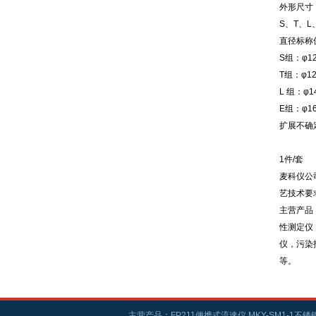
外形尺寸：
S、T、L
直径标称
S组：φ1
T组：φ1
L 组：φ
E组：φ1
扩展不确定
1件/套
麦科仪公
艺技术要
主营产品
性测定仪
仪，污染
等。
主营产品：FP211便携式流速仪,MKY-SM1-1不锈钢