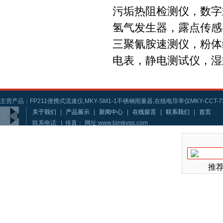
污垢热阻检测仪，数字
氢气发生器，露点传感
三聚氰胺速测仪，粉体
电表，静电测试仪，湿
主营产品：FP211便携式流速仪,MKY-SM1-1不锈钢雨量器,在线电导率仪MKY-CCT-73
关于我们
|
产品展示
|
新闻中心
|
在线留言
|
联系我们
|
首页
联系电话: | 传真： 网址:www.bjmkygs.com
推